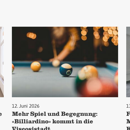
12. Juni 2026
1
e
Mehr Spiel und Begegnung:
F
«Billiardino» kommt in die
M
Viscosistadt
K